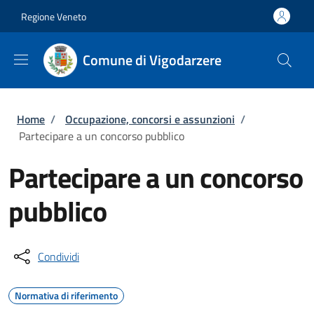
Salta al contenuto principale
Skip to footer content
Regione Veneto
Comune di Vigodarzere
Briciole di pane
Home
/
Occupazione, concorsi e assunzioni
/
Partecipare a un concorso pubblico
Partecipare a un concorso
pubblico
Condividi
Normativa di riferimento