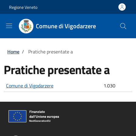
Salta al contenuto principale
Skip to footer content
Regione Veneto
Comune di Vigodarzere
Briciole di pane
Home
/
Pratiche presentate a
Pratiche presentate a
Comune di Vigodarzere
1.030