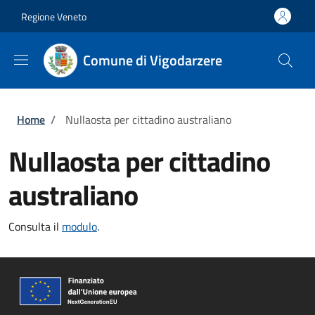
Salta al contenuto principale
Skip to footer content
Regione Veneto
Comune di Vigodarzere
Briciole di pane
Home
/
Nullaosta per cittadino australiano
Nullaosta per cittadino
australiano
Consulta il
modulo
.