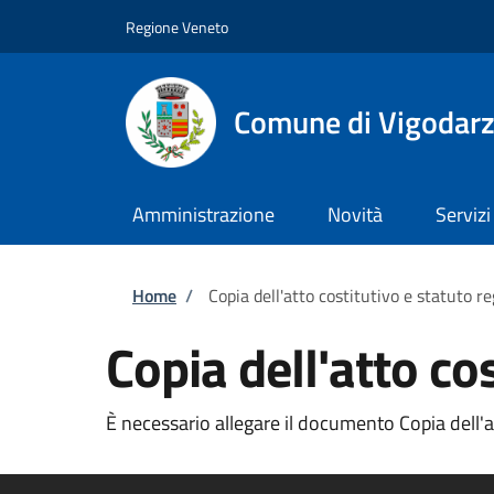
Salta al contenuto principale
Skip to footer content
Regione Veneto
Comune di Vigodarz
Amministrazione
Novità
Servizi
Briciole di pane
Home
/
Copia dell'atto costitutivo e statuto re
Copia dell'atto cos
È necessario allegare il documento Copia dell'att