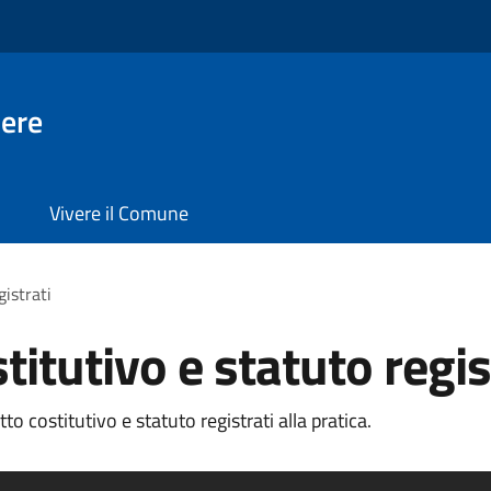
ere
Vivere il Comune
gistrati
titutivo e statuto regis
o costitutivo e statuto registrati alla pratica.