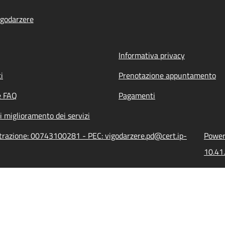
godarzere
Informativa privacy
i
Prenotazione appuntamento
e FAQ
Pagamenti
i miglioramento dei servizi
strazione: 00743100281 - PEC: vigodarzere.pd@cert.ip-
Powere
10.41.