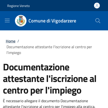
Salta al contenuto principale
Skip to footer content
Regione Veneto
Comune di Vigodarzere
Briciole di pane
Home
/
Documentazione attestante l'iscrizione al centro per
l'impiego
Documentazione
attestante l'iscrizione al
centro per l'impiego
È necessario allegare il documento Documentazione
attestante l'iscrizione al centro per l'impiego alla pratica.