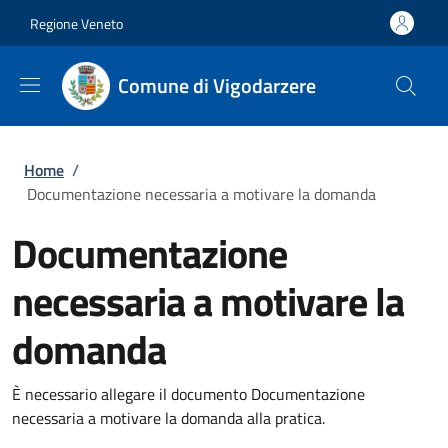
Salta al contenuto principale
Skip to footer content
Regione Veneto
Comune di Vigodarzere
Briciole di pane
Home
/
Documentazione necessaria a motivare la domanda
Documentazione
necessaria a motivare la
domanda
È necessario allegare il documento Documentazione
necessaria a motivare la domanda alla pratica.