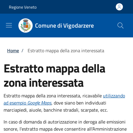
Salta al contenuto principale
Skip to footer content
Regione Veneto
Comune di Vigodarzere
Briciole di pane
Home
/
Estratto mappa della zona interessata
Estratto mappa della
zona interessata
Estratto mappa della zona interessata, ricavabile
utilizzando
ad esempio
Google Maps
, dove siano ben individuati
marciapiedi, aiuole, banchine stradali, scarpate, ecc.
In caso di domanda di autorizzazione in deroga alle emissioni
sonore, l'estratto mappa deve consentire all'Amministrazione