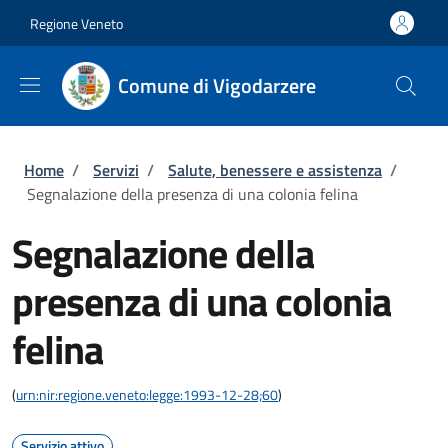
Salta al contenuto principale
Skip to footer content
Regione Veneto
Comune di Vigodarzere
Briciole di pane
Home
/
Servizi
/
Salute, benessere e assistenza
/
Segnalazione della presenza di una colonia felina
Segnalazione della
presenza di una colonia
felina
(
urn:nir:regione.veneto:legge:1993-12-28;60
)
Servizio attivo