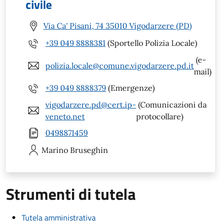
civile
Via Ca' Pisani, 74 35010 Vigodarzere (PD)
+39 049 8888381
(Sportello Polizia Locale)
(e-
polizia.locale@comune.vigodarzere.pd.it
mail)
+39 049 8888379
(Emergenze)
vigodarzere.pd@cert.ip-
(Comunicazioni da
veneto.net
protocollare)
0498871459
Marino
Bruseghin
Strumenti di tutela
Tutela amministrativa