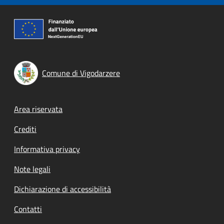
Comune di Vigodarzere
Footer menu
Area riservata
Crediti
Informativa privacy
Note legali
Dichiarazione di accessibilità
Contatti