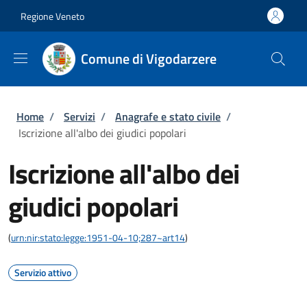
Salta al contenuto principale
Skip to footer content
Regione Veneto
Comune di Vigodarzere
Briciole di pane
Home
/
Servizi
/
Anagrafe e stato civile
/
Iscrizione all'albo dei giudici popolari
Iscrizione all'albo dei
giudici popolari
(
urn:nir:stato:legge:1951-04-10;287~art14
)
Servizio attivo