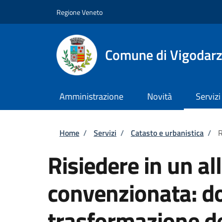
Salta al contenuto principale
Skip to footer content
Regione Veneto
Comune di Vigodarz
Amministrazione
Novità
Servizi
Briciole di pane
Home
/
Servizi
/
Catasto e urbanistica
/
R
Risiedere in un all
convenzionata: d
trasformazione del