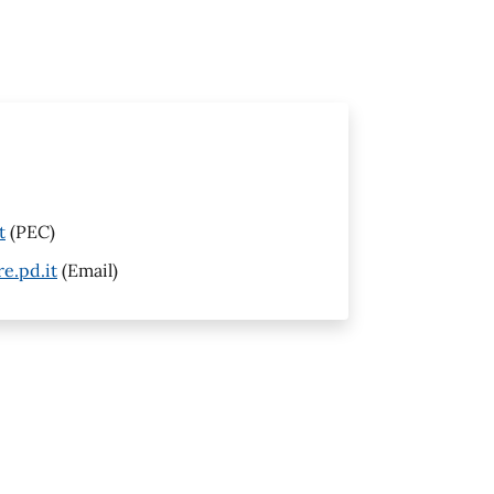
t
(PEC)
e.pd.it
(Email)