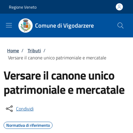
Salta al contenuto principale
Skip to footer content
Regione Veneto
Comune di Vigodarzere
Briciole di pane
Home
/
Tributi
/
Versare il canone unico patrimoniale e mercatale
Versare il canone unico
patrimoniale e mercatale
Condividi
Normativa di riferimento