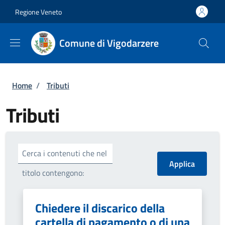
Salta al contenuto principale
Skip to footer content
Regione Veneto
Comune di Vigodarzere
Briciole di pane
Home
/
Tributi
Tributi
Cerca i contenuti che nel
titolo contengono:
Chiedere il discarico della
cartella di pagamento o di una