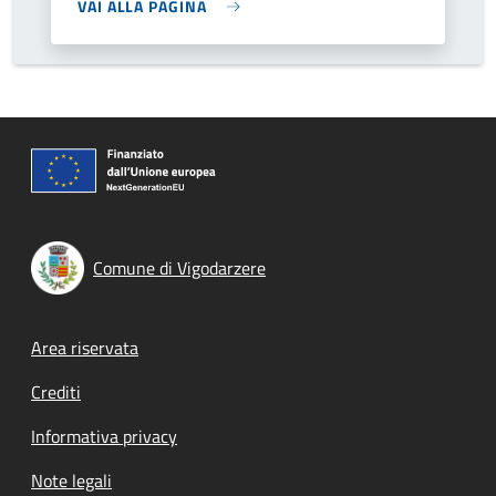
VAI ALLA PAGINA
Comune di Vigodarzere
Footer menu
Area riservata
Crediti
Informativa privacy
Note legali