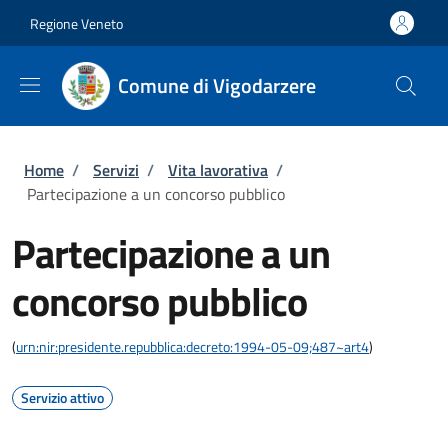
Salta al contenuto principale
Skip to footer content
Regione Veneto
Comune di Vigodarzere
Briciole di pane
Home
/
Servizi
/
Vita lavorativa
/
Partecipazione a un concorso pubblico
Partecipazione a un
concorso pubblico
(
urn:nir:presidente.repubblica:decreto:1994-05-09;487~art4
)
Servizio attivo